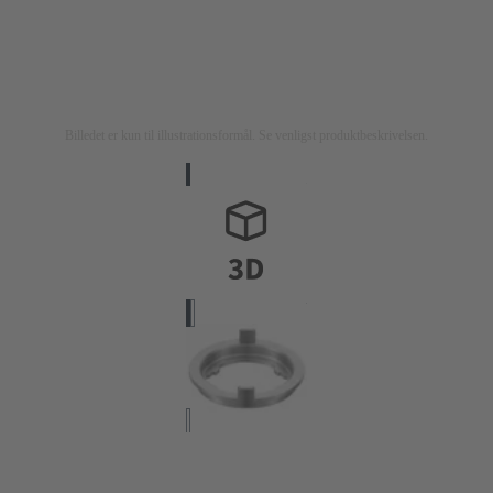
Billedet er kun til illustrationsformål. Se venligst produktbeskrivelsen.