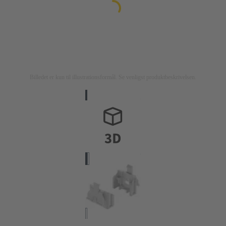
Billedet er kun til illustrationsformål. Se venligst produktbeskrivelsen.