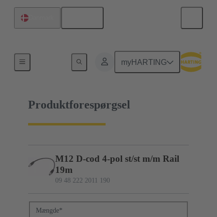
Dansk
Danmark
09 48 222 2011 190
myHARTING
Produktforespørgsel
M12 D-cod 4-pol st/st m/m Rail
19m
09 48 222 2011 190
Mængde
*