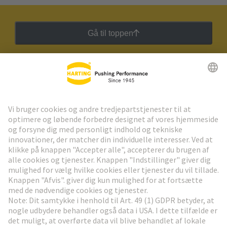
Gå til toppen
HARTING Newsletter
Gå til registrering
Social Media