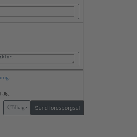
brug
.
 dig.
Tilbage
Send forespørgsel