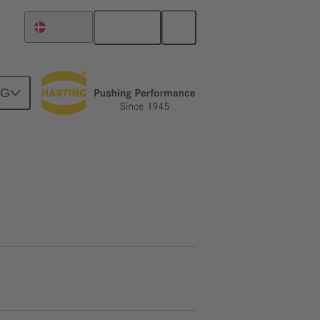
Dansk
Danmark
NG
 001
Produktforespørgsel