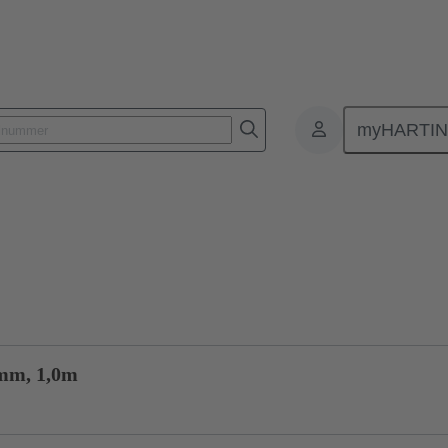
myHARTI
Data
Produkter
Fiberoptisk Systemkabelføring
33 02 211 0010
mm, 1,0m