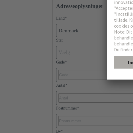
Adresseoplysninger
Land
*
Denmark
Stat
Vælg
Gade
*
Antal
*
Postnummer
*
By
*