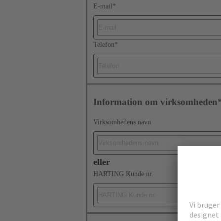
E-mail
*
Telefon
*
Information om virksomheden
Virksomhedens navn
eller
HARTING Kunde nr.