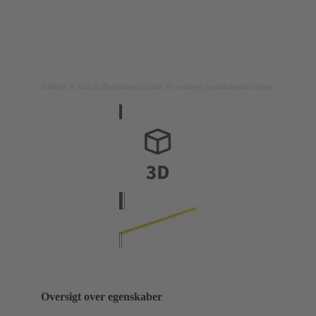
Billedet er kun til illustrationsformål. Se venligst produktbeskrivelsen.
Oversigt over egenskaber