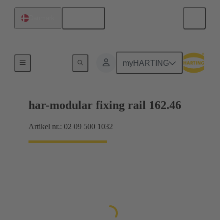
Dansk
Danmark
Tilslutning mellem bundkort og datterkort
myHARTING
har-modular fixing rail 162.46
Artikel nr.: 02 09 500 1032