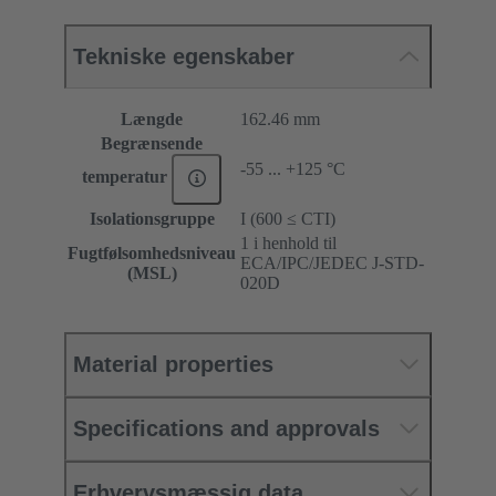
Tekniske egenskaber
Længde
162.46 mm
Begrænsende
-55 ... +125 °C
temperatur
Isolationsgruppe
I (600 ≤ CTI)
1 i henhold til
Fugtfølsomhedsniveau
ECA/IPC/JEDEC J-STD-
(MSL)
020D
Material properties
Specifications and approvals
Erhvervsmæssig data