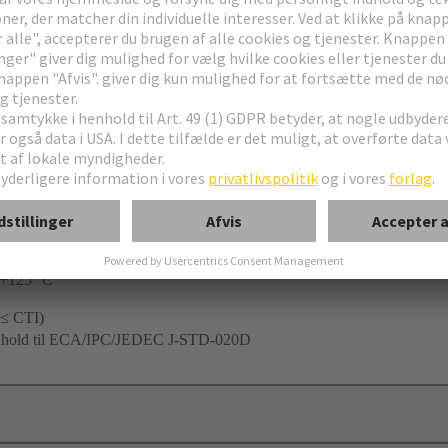
 mm
. +125 °C
 ≤ CTI)
enhold til ECA/IPC/JEDEC J-STD-020D