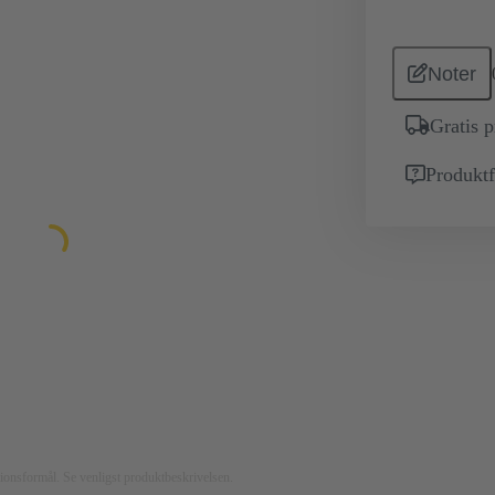
Noter
Gratis 
Produktf
rationsformål. Se venligst produktbeskrivelsen.