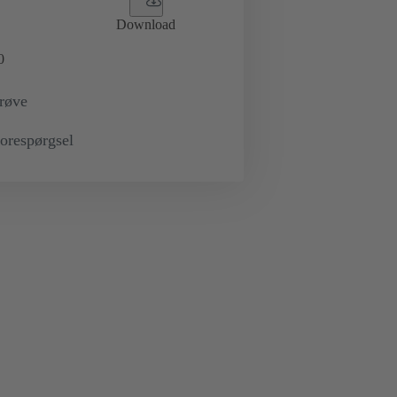
Download
0
prøve
orespørgsel