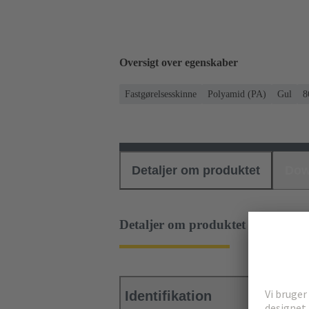
Oversigt over egenskaber
Fastgørelsesskinne
Polyamid (PA)
Gul
8
Detaljer om produktet
Dow
Detaljer om produktet
Identifikation