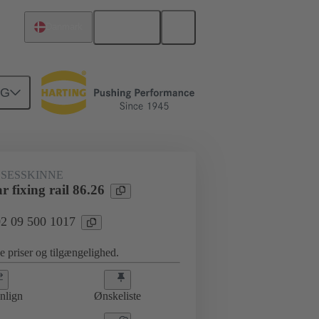
Dansk
Danmark
NG
dkort og datterkort
02 09 500 1017
SESSKINNE
 fixing rail 86.26
 02 09 500 1017
se priser og tilgængelighed.
nlign
Ønskeliste