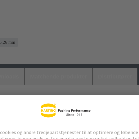
6.26 mm
nloads
Matchende produkter
Distributører