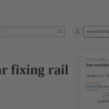
myHARTI
orer
Kort til kort-konnektor
Produkter
Tilslutning mellem bun
FASTGØREL
 fixing rail
har-modular
Artikel nr.:
for at 
Log ind
Samme