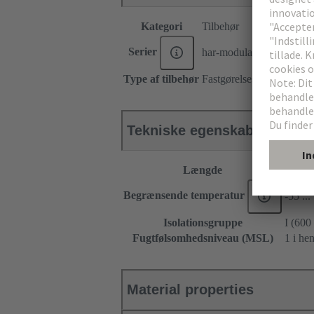
Kategori
Tilbehør
Serier
har-modular®
Type af tilbehør
Fastgørelsesskinne
Tekniske egenskaber
Længde
86.26
Begrænsende temperatur
-55 ..
Isolationsgruppe
I (600
Fugtfølsomhedsniveau (MSL)
1 i h
Material properties