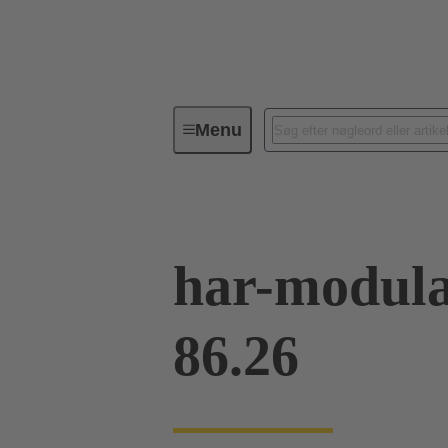
Menu
Enhedstilslutning
PCB-konnekt
har-modular
86.26