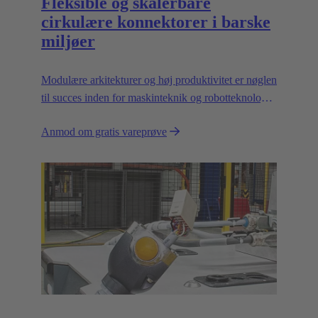
Fleksible og skalerbare
cirkulære konnektorer i barske
miljøer
Modulære arkitekturer og høj produktivitet er nøglen
til succes inden for maskinteknik og robotteknologi.
Fleksible og pålidelige grænseflader er afgørende for
Anmod om gratis vareprøve
at bane vejen.