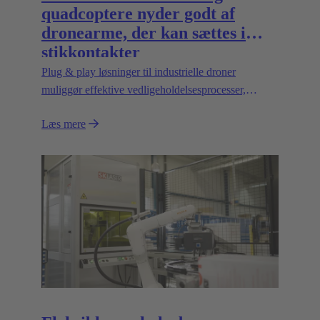
quadcoptere nyder godt af
dronearme, der kan sættes i
stikkontakter
Plug & play løsninger til industrielle droner
muliggør effektive vedligeholdelsesprocesser,
pladsbesparende transport og høj skalerbarhed,
Læs mere
f.eks. til transport af tungere laster.