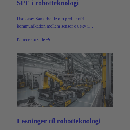
SPE i robotteknologi
Use case: Samarbejde om problemfri
kommunikation mellem sensor og sky i
robotteknologi.
Få mere at vide
Løsninger til robotteknologi