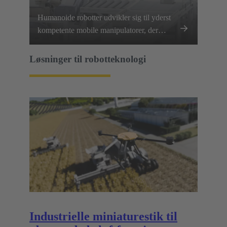
Humanoide robotter udvikler sig til yderst
kompetente mobile manipulatorer, der
kræver, at alle led, lemmer og sensorer
kommunikerer og fungerer fejlfrit.
Løsninger til robotteknologi
Industrielle miniaturestik til