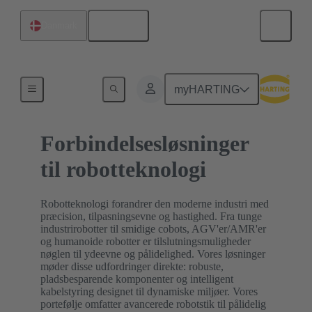
Dansk
Danmark
Hjem
myHARTING
Forbindelsesløsninger
til robotteknologi
Robotteknologi forandrer den moderne industri med
præcision, tilpasningsevne og hastighed. Fra tunge
industrirobotter til smidige cobots, AGV'er/AMR'er
og humanoide robotter er tilslutningsmuligheder
nøglen til ydeevne og pålidelighed. Vores løsninger
møder disse udfordringer direkte: robuste,
pladsbesparende komponenter og intelligent
kabelstyring designet til dynamiske miljøer. Vores
portefølje omfatter avancerede robotstik til pålidelig