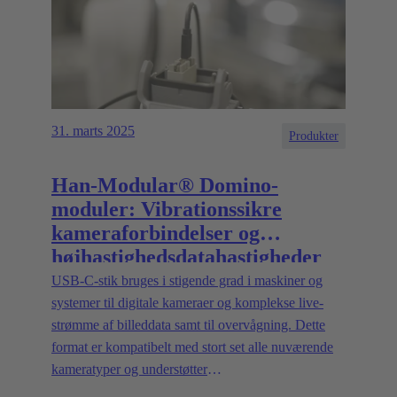
31. marts 2025
Produkter
Han-Modular® Domino-
moduler: Vibrationssikre
kameraforbindelser og
højhastighedsdatahastigheder
på den mest kompakte
USB-C-stik bruges i stigende grad i maskiner og
installationsplads
systemer til digitale kameraer og komplekse live-
strømme af billeddata samt til overvågning. Dette
format er kompatibelt med stort set alle nuværende
kameratyper og understøtter
dataoverførselshastigheder på op til 20 Gbit/s.