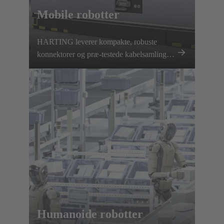
Mobile robotter
HARTING leverer kompakte, robuste
konnektorer og præ-testede kabelsamlinger
til AGV'er og AMR'er, der sikrer pålidelig
strøm- og datatransmission.
Humanoide robotter