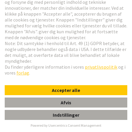
robotapplikationer?
Hvad gør HARTING-løsninger
særligt pålidelige i dynamiske
robotmiljøer?
Hvordan kan jeg kontakte
HARTING?
Gå til toppen
HARTING Newsletter