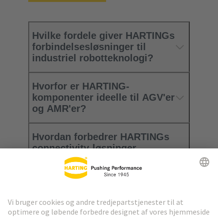
Hvilke fordele giver HARTINGs
forbindelsesløsninger til
industriel robotteknologi?
Hvorfor er HARTING-
komponenter ideelle til AGV'er
og AMR'er?
Hvordan forbedrer HARTINGs
connectivity-løsninger
monteringsrobotternes
ydeevne?
Hvilke typer konnektorer
leverer HARTING til