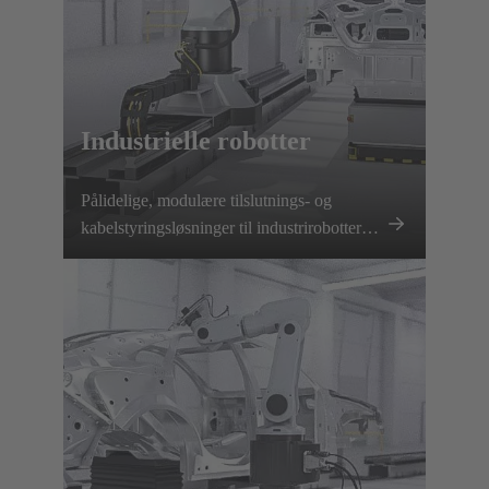
Industrielle robotter
Pålidelige, modulære tilslutnings- og
kabelstyringsløsninger til industrirobotter
sikrer sikker strøm- og datatransmission,
hurtige værktøjsskift og minimal nedetid.