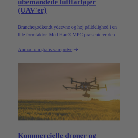
ubemandede luftfartøjer
(UAV'er)
Branchegodkendt ydeevne og høj pålidelighed i en
lille formfaktor. Med Han® MPC præsenterer den
betroede europæiske teknologileder HARTING det
Anmod om gratis vareprøve
første industristik til kommercielle droner.
Kommercielle droner og