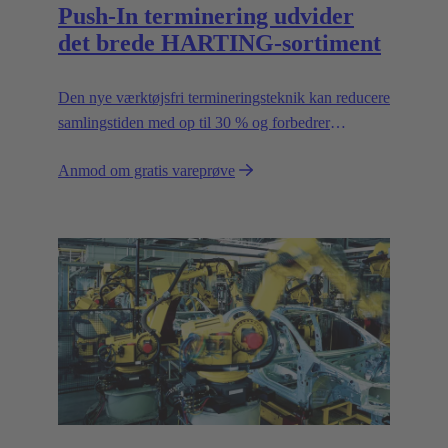
Push-In terminering udvider
det brede HARTING-sortiment
Den nye værktøjsfri termineringsteknik kan reducere
samlingstiden med op til 30 % og forbedrer
fleksibiliteten i marken.
Anmod om gratis vareprøve