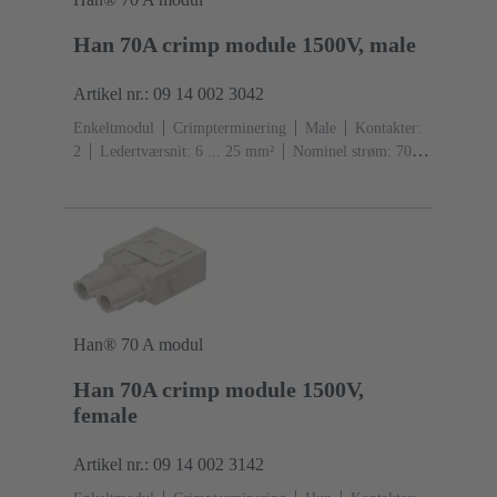
Han 70A crimp module 1500V, male
Artikel nr.: 09 14 002 3042
Enkeltmodul
Crimpterminering
Male
Kontakter:
2
Ledertværsnit: 6 ... 25 mm²
Nominel strøm: ‌70
A
Polycarbonat (PC)
RAL 7032 (kiselgrå)
Han® 70 A modul
Han 70A crimp module 1500V,
female
Artikel nr.: 09 14 002 3142