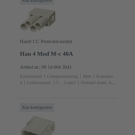
Kan konfigureres
Han® CC Protected-modul
Han 4 Mod M-c 40A
Artikel nr.: 09 14 004 3041
Enkeltmodul
Crimpterminering
Male
Kontakter:
4
Ledertværsnit: 1.5 ... 6 mm²
Nominel strøm: ‌40
A
Polycarbonat (PC)
RAL 7032 (kiselgrå)
Kan konfigureres