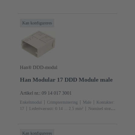
Kan konfigureres
Han® DDD-modul
Han Modular 17 DDD Module male
Artikel nr.: 09 14 017 3001
Enkeltmodul
Crimpterminering
Male
Kontakter:
17
Ledertværsnit: 0.14 ... 2.5 mm²
Nominel strøm:
‌10 A
Polycarbonat (PC)
RAL 7032 (kiselgrå)
Kan konfigureres