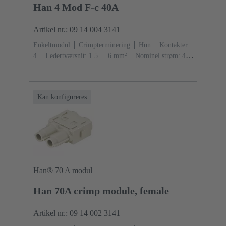
Han 4 Mod F-c 40A
Artikel nr.: 09 14 004 3141
Enkeltmodul
Crimpterminering
Hun
Kontakter:
4
Ledertværsnit: 1.5 ... 6 mm²
Nominel strøm: ‌40
A
Polycarbonat (PC)
RAL 7032 (kiselgrå)
Kan konfigureres
Han® 70 A modul
Han 70A crimp module, female
Artikel nr.: 09 14 002 3141