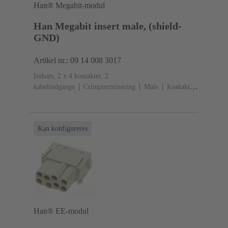
Han® Megabit-modul
Han Megabit insert male, (shield-
GND)
Artikel nr.: 09 14 008 3017
Indsats, 2 x 4 kontakter, 2
kabelindgange
Crimpterminering
Male
Kontakter:
8 + afskærmning
Ledertværsnit: 0.14 ... 2.5
mm²
Nominel strøm: ‌10 A
Polycarbonat
(PC)
RAL 7032 (kiselgrå)
Kan konfigureres
Han® EE-modul