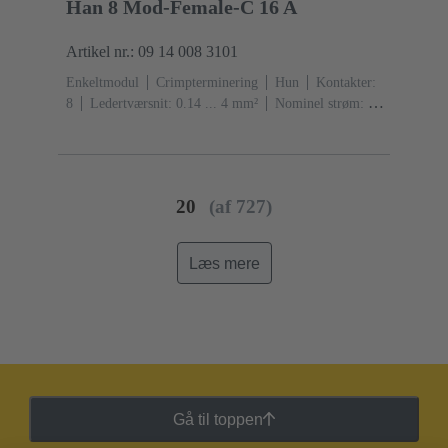
Han 8 Mod-Female-C 16 A
Artikel nr.: 09 14 008 3101
Enkeltmodul
Crimpterminering
Hun
Kontakter:
8
Ledertværsnit: 0.14 ... 4 mm²
Nominel strøm: ‌16
A
Polycarbonat (PC)
RAL 7032 (kiselgrå)
20
(af 727)
Læs mere
Gå til toppen