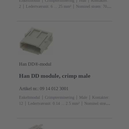
Enkeltmodul
Crimpterminering
Hun
Kontakter:
2
Ledertværsnit: 6 ... 25 mm²
Nominel strøm: ‌70
A
Polycarbonat (PC)
RAL 7032 (kiselgrå)
Han DD®-modul
Han DD module, crimp male
Artikel nr.: 09 14 012 3001
Enkeltmodul
Crimpterminering
Male
Kontakter:
12
Ledertværsnit: 0.14 ... 2.5 mm²
Nominel strøm:
‌10 A
Polycarbonat (PC)
RAL 7032 (kiselgrå)