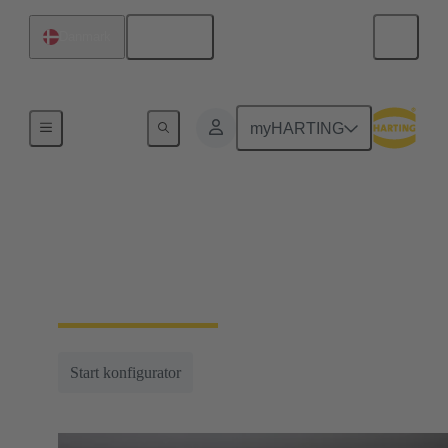
Dansk
Danmark
Serie
myHARTING
Han-Eco®
Lette, effektive og multifunktionelle stik i et
overraskende robust design
Start konfigurator