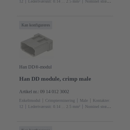
12
Ledertværsnit: 0.14 ... 2.5 mm²
Nominel strøm:
‌10 A
Polycarbonat (PC)
RAL 7032 (kiselgrå)
Kan konfigureres
Han DD®-modul
Han DD module, crimp male
Artikel nr.: 09 14 012 3002
Enkeltmodul
Crimpterminering
Male
Kontakter:
12
Ledertværsnit: 0.14 ... 2.5 mm²
Nominel strøm:
‌10 A
Polycarbonat (PC)
RAL 7032 (kiselgrå)