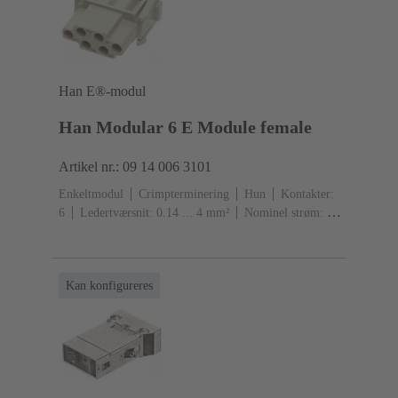
Han E®-modul
Han Modular 6 E Module female
Artikel nr.: 09 14 006 3101
Enkeltmodul
Crimpterminering
Hun
Kontakter:
6
Ledertværsnit: 0.14 ... 4 mm²
Nominel strøm: ‌16
A
Polycarbonat (PC)
RAL 7032 (kiselgrå)
Kan konfigureres