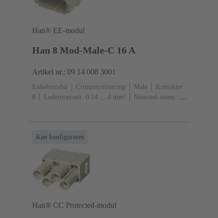
Han® EE-modul
Han 8 Mod-Male-C 16 A
Artikel nr.: 09 14 008 3001
Enkeltmodul
Crimpterminering
Male
Kontakter:
8
Ledertværsnit: 0.14 ... 4 mm²
Nominel strøm: ‌16
A
Polycarbonat (PC)
RAL 7032 (kiselgrå)
Kan konfigureres
Han® CC Protected-modul