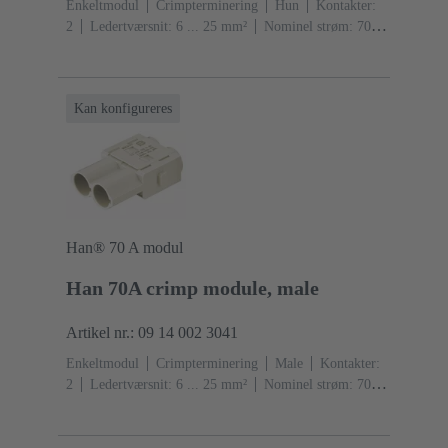
Enkeltmodul
Crimpterminering
Hun
Kontakter:
2
Ledertværsnit: 6 ... 25 mm²
Nominel strøm: ‌70
A
Polycarbonat (PC)
RAL 7032 (kiselgrå)
Kan konfigureres
Han® 70 A modul
Han 70A crimp module, male
Artikel nr.: 09 14 002 3041
Enkeltmodul
Crimpterminering
Male
Kontakter:
2
Ledertværsnit: 6 ... 25 mm²
Nominel strøm: ‌70
A
Polycarbonat (PC)
RAL 7032 (kiselgrå)