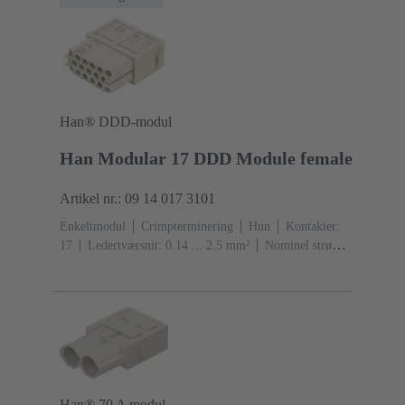
Han® DDD-modul
Han Modular 17 DDD Module female
Artikel nr.: 09 14 017 3101
Enkeltmodul
Crimpterminering
Hun
Kontakter:
17
Ledertværsnit: 0.14 ... 2.5 mm²
Nominel strøm:
‌10 A
Polycarbonat (PC)
RAL 7032 (kiselgrå)
Han® 70 A modul