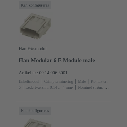
Kan konfigureres
Han E®-modul
Han Modular 6 E Module male
Artikel nr.: 09 14 006 3001
Enkeltmodul
Crimpterminering
Male
Kontakter:
6
Ledertværsnit: 0.14 ... 4 mm²
Nominel strøm: ‌16
A
Polycarbonat (PC)
RAL 7032 (kiselgrå)
Kan konfigureres