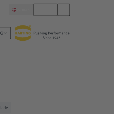
Dansk
Danmark
NG
trømstyrker i
oner. Så enkelt og sikkert som muligt.
lade