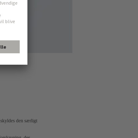
skyldes den særligt
forskruning, der