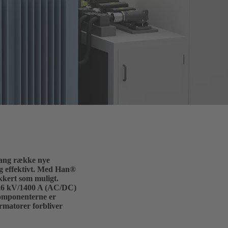
 lang række nye
og effektivt. Med Han
®
kkert som muligt.
 3,6 kV/1400 A (AC/DC)
komponenterne er
ormatorer forbliver