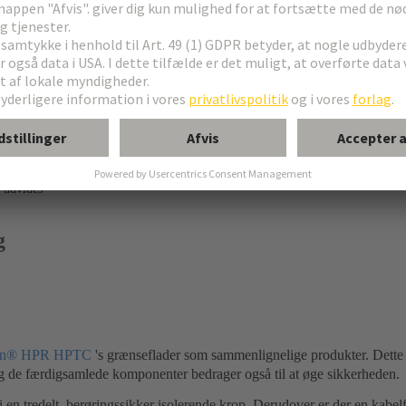
 udvides
g
n® HPR HPTC
's grænseflader som sammenlignelige produkter. Dette 
g de færdigsamlede komponenter bedrager også til at øge sikkerheden.
i en tredelt, berøringssikker isolerende krop. Derudover er der en kabel