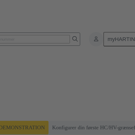
myHARTI
 Holdbare grænseflader til høje strømstyrker i energiapplikationer
 Holdbare grænseflader til høje s
re grænseflader til at overføre høje strømstyrker i energiapplikati
1 DEMONSTRATION
Konfigurer din første HC/HV-grænsef