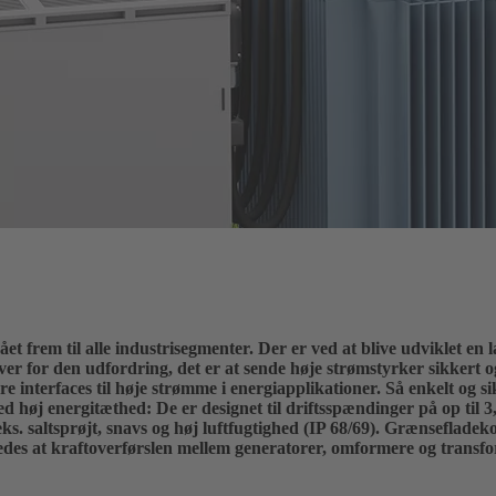
ået frem til alle industrisegmenter. Der er ved at blive udviklet en
over for den udfordring, det er at sende høje strømstyrker sikkert 
erfaces til høje strømme i energiapplikationer. Så enkelt og si
d høj energitæthed: De er designet til driftsspændinger på op til
ks. saltsprøjt, snavs og høj luftfugtighed (IP 68/69). Grænseflade
åledes at kraftoverførslen mellem generatorer, omformere og transf