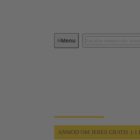
Menu
Vindenergi
Montér, saml, glem:
Montér, saml, glem:
energiapplikationer
Med Han® HPR HPTC tilbyder HARTING holdba
ANMOD OM JERES GRATIS 1: