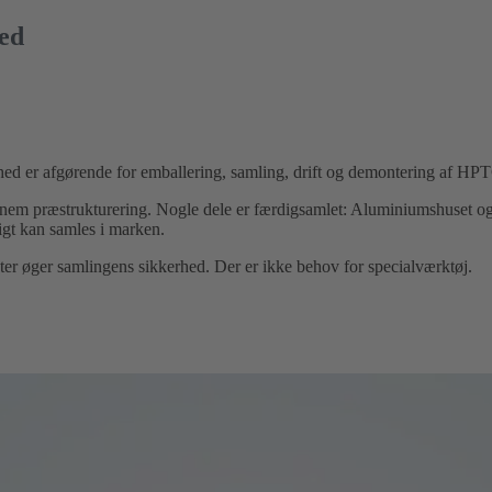
ed
hed er afgørende for emballering, samling, drift og demontering af HP
nnem præstrukturering. Nogle dele er færdigsamlet: Aluminiumshuset o
rtigt kan samles i marken.
r øger samlingens sikkerhed. Der er ikke behov for specialværktøj.