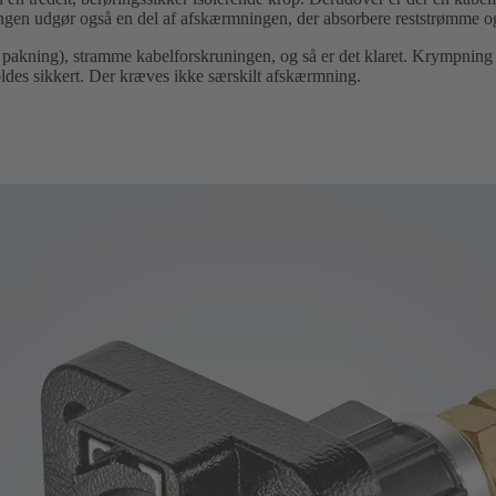
ngen udgør også en del af afskærmningen, der absorbere reststrømme og
 pakning), stramme kabelforskruningen, og så er det klaret. Krympning e
ldes sikkert. Der kræves ikke særskilt afskærmning.