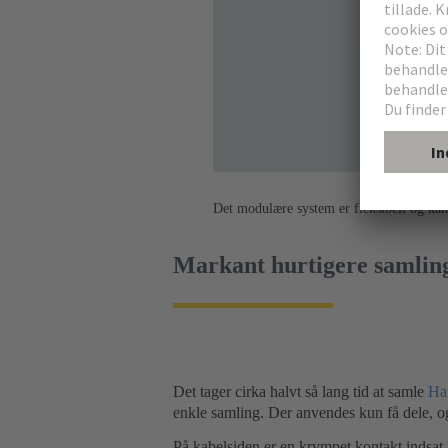
Det modulære system er fleksibelt og kan
Markant hurtigere samlin
Det tager cirka halvt så lang tid at samle
Ha
enkle samling. Der anvendes kun få dele, o
På kabelsiden er en krympet kontakt indsat 