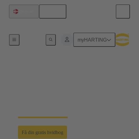
Dansk
Danmark
Vindenergi
myHARTING
Stikforbindelser øger
værdien af
investeringer i
vindenergi
Få din gratis hvidbog