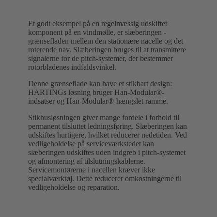
Et godt eksempel på en regelmæssig udskiftet
komponent på en vindmølle, er slæberingen -
grænsefladen mellem den stationære nacelle og det
roterende nav. Slæberingen bruges til at transmittere
signalerne for de pitch-systemer, der bestemmer
rotorbladenes indfaldsvinkel.
Denne grænseflade kan have et stikbart design:
HARTINGs løsning bruger Han-Modular®-
indsatser og Han-Modular®-hængslet ramme.
Stikhusløsningen giver mange fordele i forhold til
permanent tilsluttet ledningsføring. Slæberingen kan
udskiftes hurtigere, hvilket reducerer nedetiden. Ved
vedligeholdelse på serviceværkstedet kan
slæberingen udskiftes uden indgreb i pitch-systemet
og afmontering af tilslutningskablerne.
Servicemontørerne i nacellen kræver ikke
specialværktøj. Dette reducerer omkostningerne til
vedligeholdelse og reparation.