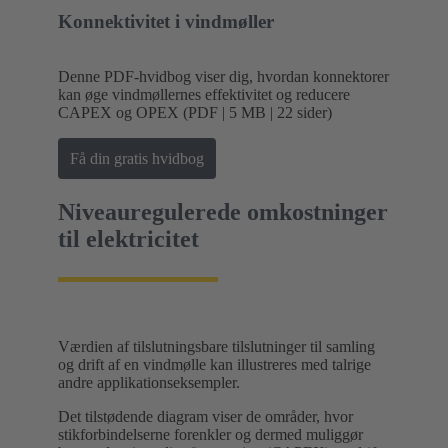
Konnektivitet i vindmøller
Denne PDF-hvidbog viser dig, hvordan konnektorer
kan øge vindmøllernes effektivitet og reducere
CAPEX og OPEX (PDF | 5 MB | 22 sider)
Få din gratis hvidbog
Niveauregulerede omkostninger
til elektricitet
Værdien af tilslutningsbare tilslutninger til samling
og drift af en vindmølle kan illustreres med talrige
andre applikationseksempler.
Det tilstødende diagram viser de områder, hvor
stikforbindelserne forenkler og dermed muliggør