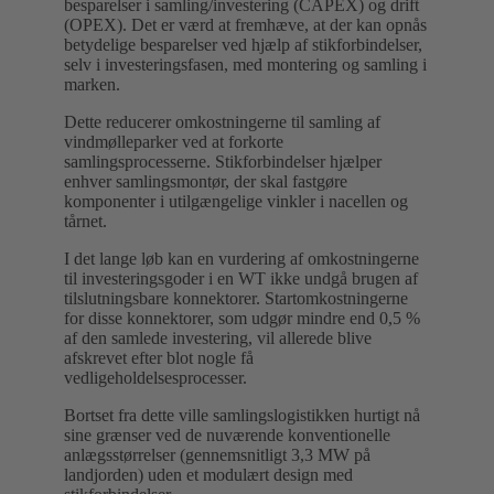
besparelser i samling/investering (CAPEX) og drift
(OPEX). Det er værd at fremhæve, at der kan opnås
betydelige besparelser ved hjælp af stikforbindelser,
selv i investeringsfasen, med montering og samling i
marken.
Dette reducerer omkostningerne til samling af
vindmølleparker ved at forkorte
samlingsprocesserne. Stikforbindelser hjælper
enhver samlingsmontør, der skal fastgøre
komponenter i utilgængelige vinkler i nacellen og
tårnet.
I det lange løb kan en vurdering af omkostningerne
til investeringsgoder i en WT ikke undgå brugen af
tilslutningsbare konnektorer. Startomkostningerne
for disse konnektorer, som udgør mindre end 0,5 %
af den samlede investering, vil allerede blive
afskrevet efter blot nogle få
vedligeholdelsesprocesser.
Bortset fra dette ville samlingslogistikken hurtigt nå
sine grænser ved de nuværende konventionelle
anlægsstørrelser (gennemsnitligt 3,3 MW på
landjorden) uden et modulært design med