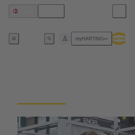
Dansk
Danmark
Vores ansvar
myHARTING
Vores
virksomhedskultur
Vi er en familiedrevet virksomhed