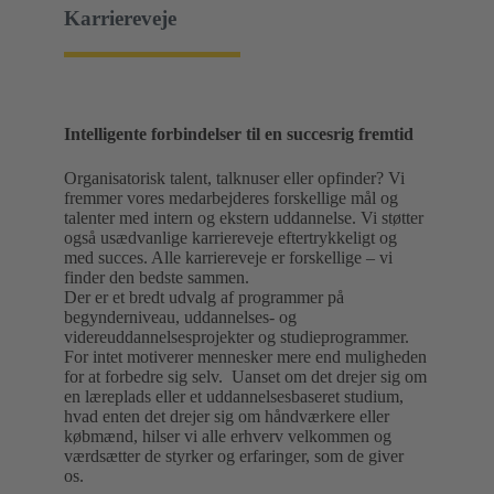
Karriereveje
Intelligente forbindelser til en succesrig fremtid
Organisatorisk talent, talknuser eller opfinder? Vi
fremmer vores medarbejderes forskellige mål og
talenter med intern og ekstern uddannelse. Vi støtter
også usædvanlige karriereveje eftertrykkeligt og
med succes. Alle karriereveje er forskellige – vi
finder den bedste sammen.
Der er et bredt udvalg af programmer på
begynderniveau, uddannelses- og
videreuddannelsesprojekter og studieprogrammer.
For intet motiverer mennesker mere end muligheden
for at forbedre sig selv. Uanset om det drejer sig om
en læreplads eller et uddannelsesbaseret studium,
hvad enten det drejer sig om håndværkere eller
købmænd, hilser vi alle erhverv velkommen og
værdsætter de styrker og erfaringer, som de giver
os.