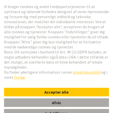
Gå til registrering
Social Media
Dansk
Danmark
© HARTING Technology Group
Cookie-indstillinger
Aftryk
Privatlivspolitik
Brugsvilkår
Kundeoplysninger