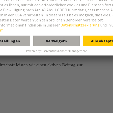
Zukunft
rtschaft leisten wir einen aktiven Beitrag zur