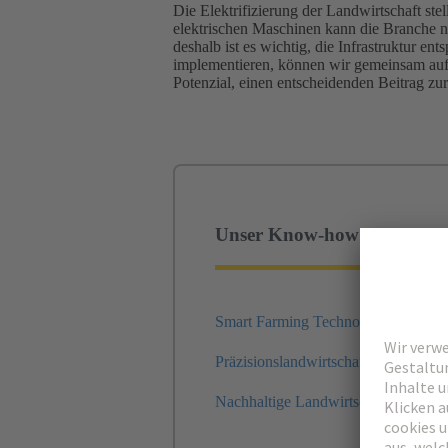
Die Elektrifizierung der Landwirtschaft ste
elektrischen Maschinen kann die Branche ni
deshalb ist es wichtig, die Infrastruktur 
implementieren, können wir gemeinsam auf 
Potenzial, einen entscheidenden Beitrag zur
Unser Know-how
Smart Farming Technologien
Präzisionslandwirtschaft
Nachhaltige Landwirtschaft in der 