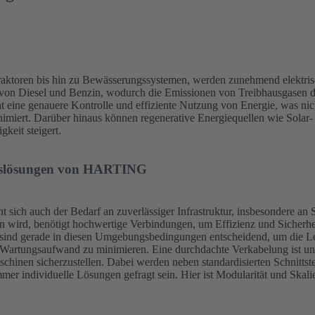
raktoren bis hin zu Bewässerungssystemen, werden zunehmend elektris
it von Diesel und Benzin, wodurch die Emissionen von Treibhausgasen d
t eine genauere Kontrolle und effiziente Nutzung von Energie, was nic
miert. Darüber hinaus können regenerative Energiequellen wie Solar-
gkeit steigert.
ngslösungen von HARTING
t sich auch der Bedarf an zuverlässiger Infrastruktur, insbesondere an
ben wird, benötigt hochwertige Verbindungen, um Effizienz und Sicherhe
 sind gerade in diesen Umgebungsbedingungen entscheidend, um die Lei
 Wartungsaufwand zu minimieren. Eine durchdachte Verkabelung ist une
chinen sicherzustellen. Dabei werden neben standardisierten Schnittstel
immer individuelle Lösungen gefragt sein. Hier ist Modularität und Skali