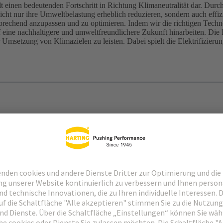
llt einen bedeutenden Fortschritt in Richtung Klimaneutralität dar. Du
cht nur ihre Umweltbelastung erheblich reduzieren, sondern auch effizi
entsprechend anzupassen und zu optimieren. Indem wir die richtigen Tec
eine nachhaltigere und umweltfreundlichere Zukunft hinarbeiten. Die 
 Umsetzung von Klimazielen zu leisten. Dabei spielt die Elektrifizierung
AES