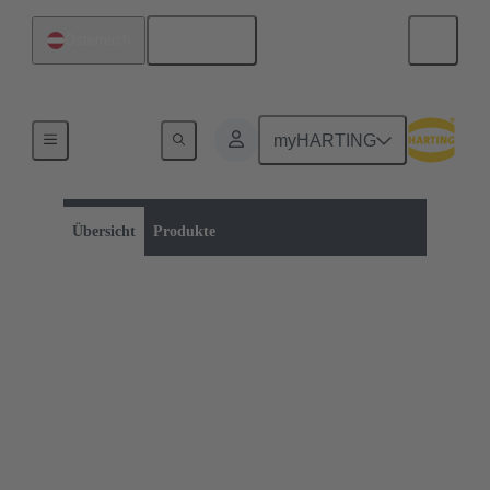
Deutsch
Österreich
myHARTING
Produktkategorie:
Ladeequipment für Elektromobilität
Startseite
Übersicht
Produkte
Ladeequipment für
Elektromobilität
Ein Teil unserer Produkte können Sie bereits über
unseren eShop beziehen. Klicken Sie dafür auf den
folgenden Button. Das gesamte Produktportfolio
finden Sie in der Produktübersicht auf dieser Seite.