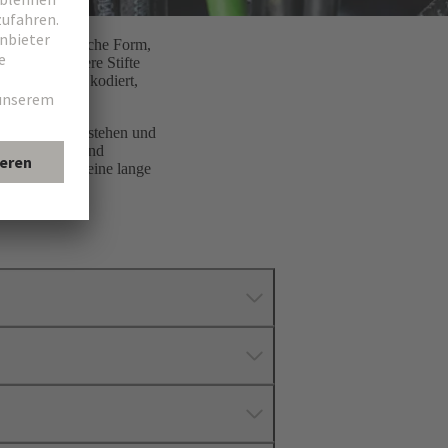
eine zylindrische Form,
en über mehrere Stifte
erbinder sind kodiert,
rationen widerstehen und
heitssystemen und
lich sind und eine lange