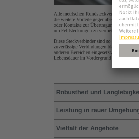
Alle metrischen Rundsteckverbinder verein
die weitere Vorteile gegenüber anderen St
oder Kontakte zur Übertragung von elektris
um Fehlsteckungen zu vermeiden.
Diese Steckverbinder sind so konzipiert, d
zuverlässige Verbindungen bieten. Sie werd
anderen Bereichen eingesetzt. Sie werden h
Lebensdauer im Vordergrund steht.
Robustheit und Langlebigke
Leistung in rauer Umgebun
Vielfalt der Angebote