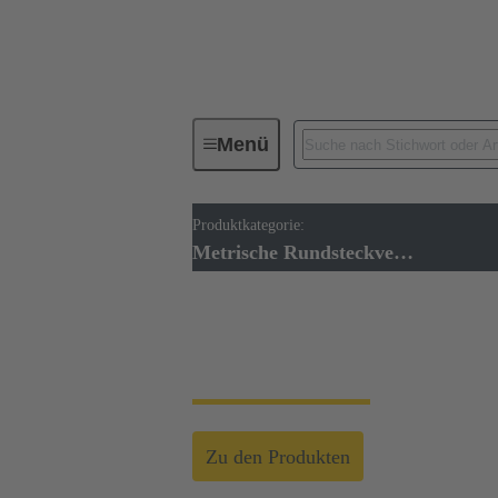
Menü
Produktkategorie:
Rundsteckverbinder
Metrische 
Metrische Rundsteckverbinder
Metrische Rundstec
Zu den Produkten