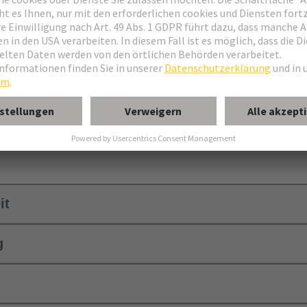
en ihre metrische Schraubverriegelung. Alle Rundsteckverbinder haben 
eckverbinderformen und bestimmten Anwendungsarten bietet. Sie verfüg
cher Energie, Signalen oder Daten. Die Kontaktflächen der Rundsteckv
ass sie rauen Umgebungen mit Staub und Flüssigkeiten standhalten, Vib
en in der industriellen Automatisierung, im Transportwesen, in Sicher
äufig in Anwendungen eingesetzt, bei denen hohe Steckzyklen erforder
it
g