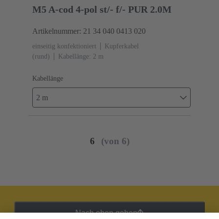
M5 A-cod 4-pol st/- f/- PUR 2.0M
Artikelnummer: 21 34 040 0413 020
einseitig konfektioniert
Kupferkabel
(rund)
Kabellänge: 2 m
Kabellänge
2 m
6
(von 6)
Nach oben gehen