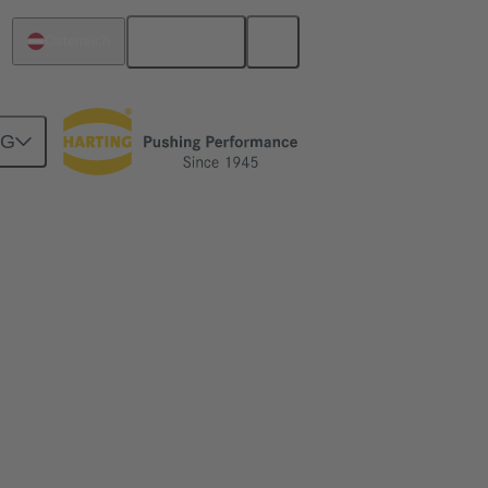
Deutsch
Österreich
NG
en können
isionslandwirtschaft