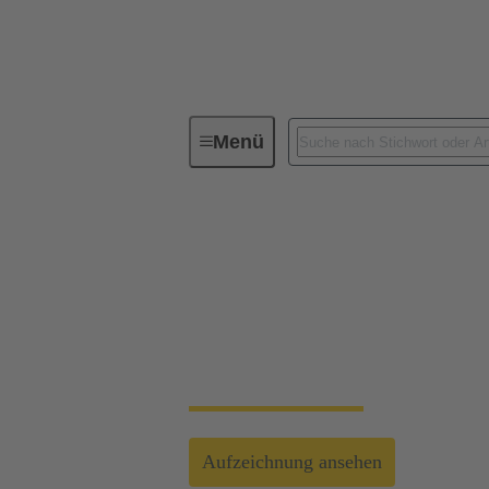
Menü
Energy Transition Days 2025
W
Wie Elektrifizierun
beitragen können
HARTING Energy Transition Days 2025 | P
Aufzeichnung ansehen