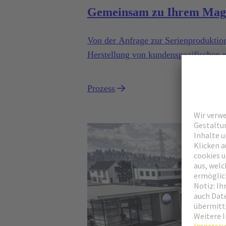
Gemeinsam zu Ihrem Mag
Von der Anfrage zur Serienproduktion
Herstellung von kundenspezifischen 
industriellen Serieneinsatz spezialisier
Prozess