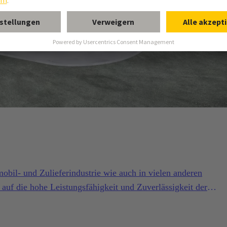
bil- und Zulieferindustrie wie auch in vielen anderen
h auf die hohe Leistungsfähigkeit und Zuverlässigkeit der
HARTING Automotive.