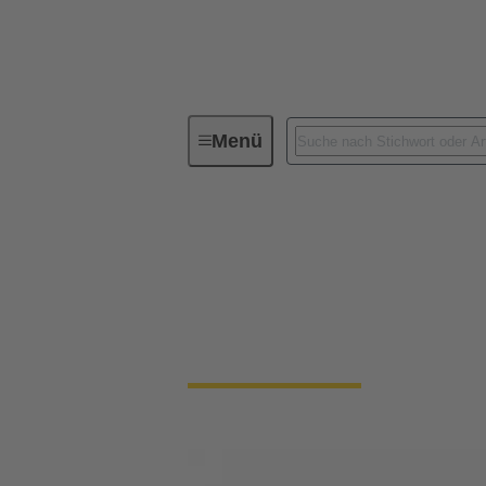
Menü
Magnetsysteme
Magnetsysteme
Seit 25 Jahren stehen wir für höchste Qual
und Verbindungstechnik.