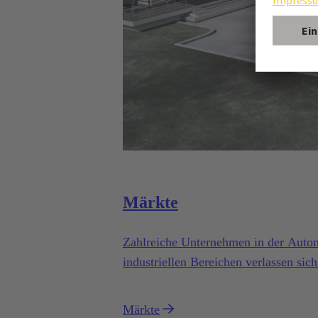
Märkte
Zahlreiche Unternehmen in der Automo
industriellen Bereichen verlassen sic
elektromagnetischen Systeme von 
Märkte