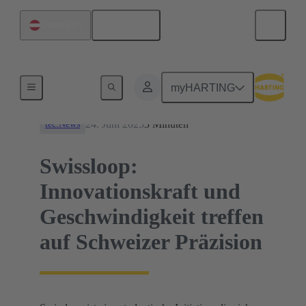
Deutsch
Österreich
News
myHARTING
24. Juni 2025
3 Minuten
tec.News
Swissloop:
Innovationskraft und
Geschwindigkeit treffen
auf Schweizer Präzision