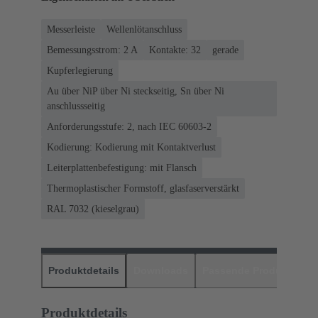
Messerleiste
Wellenlötanschluss
Bemessungsstrom: ‌2 A
Kontakte: 32
gerade
Kupferlegierung
Au über NiP über Ni steckseitig, Sn über Ni
anschlussseitig
Anforderungsstufe: 2, nach IEC 60603-2
Kodierung: Kodierung mit Kontaktverlust
Leiterplattenbefestigung: mit Flansch
Thermoplastischer Formstoff, glasfaserverstärkt
RAL 7032 (kieselgrau)
Produktdetails
Downloads
Passende Produkte
H
Produktdetails