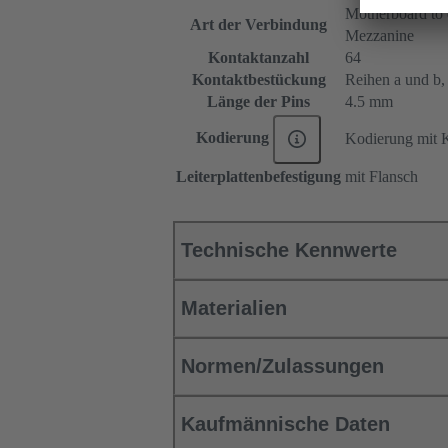
Motherboard to 
Art der Verbindung
Mezzanine
Kontaktanzahl
64
Kontaktbestückung
Reihen a und b, P
Länge der Pins
4.5 mm
Kodierung
Kodierung mit K
Leiterplattenbefestigung
mit Flansch
Technische Kennwerte
Materialien
Normen/Zulassungen
Kaufmännische Daten