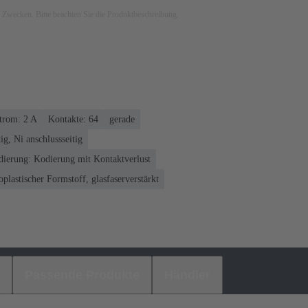
ven Zwecken. Bitte beachten Sie die Produktbeschreibung.
rom: ‌2 A
Kontakte: 64
gerade
ig, Ni anschlussseitig
ierung: Kodierung mit Kontaktverlust
plastischer Formstoff, glasfaserverstärkt
Passende Produkte
Händler