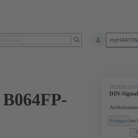
myHARTI
lattensteckverbinder
Board-to-Board Steckverbinder
Produkte
FEDERLEIS
 B064FP-
DIN-Signa
Artikelnumm
um P
Einloggen