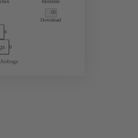
ichen
Merkliste
Download
0
gs
0
-Anfrage