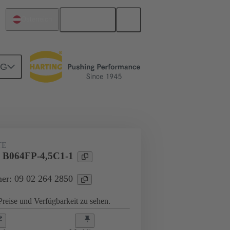
Deutsch
Österreich
NG
Motherboard-to-Daughtercard Verbindungen
TE
l B064FP-4,5C1-1
er: 09 02 264 2850
reise und Verfügbarkeit zu sehen.