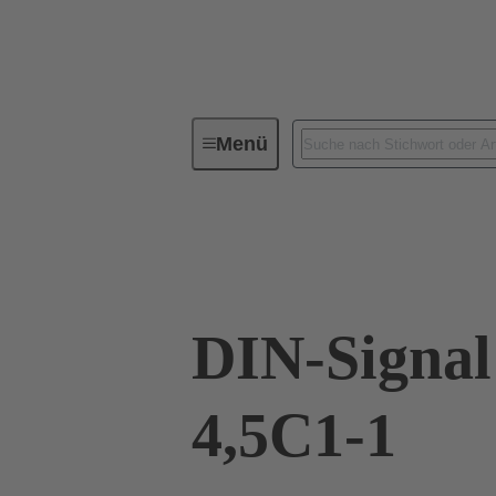
Menü
Geräteanschlusstechnik
Leiterp
09 02 264 2850
DIN-Signal
4,5C1-1