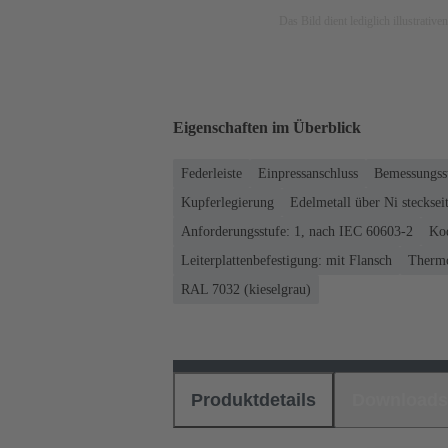
Das Bild dient lediglich illustrati
Eigenschaften im Überblick
Federleiste
Einpressanschluss
Bemessungsst
Kupferlegierung
Edelmetall über Ni steckseit
Anforderungsstufe: 1, nach IEC 60603-2
Kod
Leiterplattenbefestigung: mit Flansch
Thermo
RAL 7032 (kieselgrau)
Produktdetails
Downloads