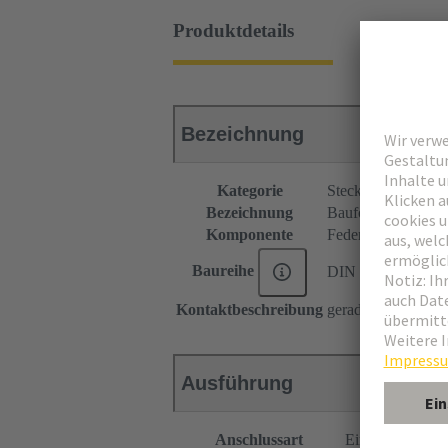
Produktdetails
Bezeichnung
Kategorie
Steckverbinder
Bezeichnung
Bauform B
Komponente
Federleiste
Baureihe
DIN 41612
Kontaktbeschreibung
gerade
Ausführung
Anschlussart
Einpressanschlu