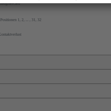
daughtercard
ositionen 1, 2, ... , 31, 32
ontaktverlust