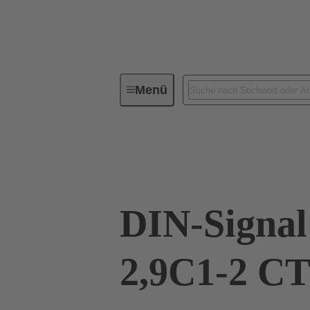
Menü
Geräteanschlusstechnik
Leiterp
09 02 264 6841
DIN-Signa
2,9C1-2 CT