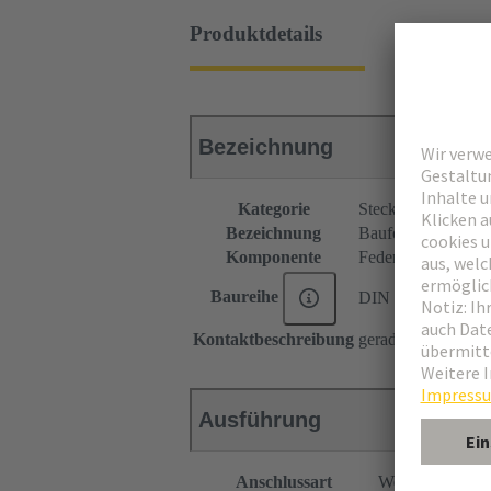
Produktdetails
Bezeichnung
Kategorie
Steckverbinder
Bezeichnung
Bauform B
Komponente
Federleiste
Baureihe
DIN 41612
Kontaktbeschreibung
gerade
Ausführung
Anschlussart
Wellenlötanschl