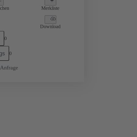
ichen
Merkliste
Download
0
gs
0
-Anfrage