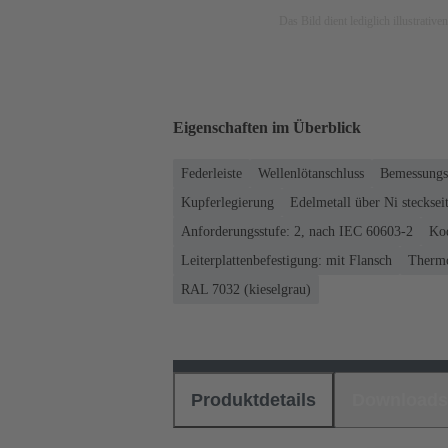
Das Bild dient lediglich illustrati
Eigenschaften im Überblick
Federleiste
Wellenlötanschluss
Bemessungss
Kupferlegierung
Edelmetall über Ni steckseit
Anforderungsstufe: 2, nach IEC 60603-2
Kod
Leiterplattenbefestigung: mit Flansch
Thermo
RAL 7032 (kieselgrau)
Produktdetails
Downloads