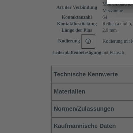
Motherboard to 
Art der Verbindung
Mezzanine
Kontaktanzahl
64
Kontaktbestückung
Reihen a und b, P
Länge der Pins
2.9 mm
Kodierung
Kodierung mit K
Leiterplattenbefestigung
mit Flansch
Technische Kennwerte
Materialien
Normen/Zulassungen
Kaufmännische Daten