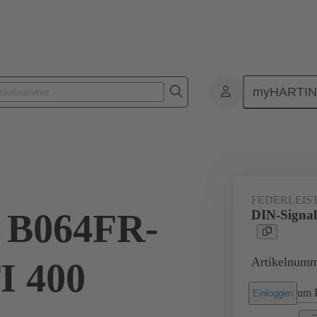
myHARTI
lattensteckverbinder
Board-to-Board Steckverbinder
Produkte
FEDERLEIS
l B064FR-
DIN-Signa
Artikelnumm
I 400
um P
Einloggen