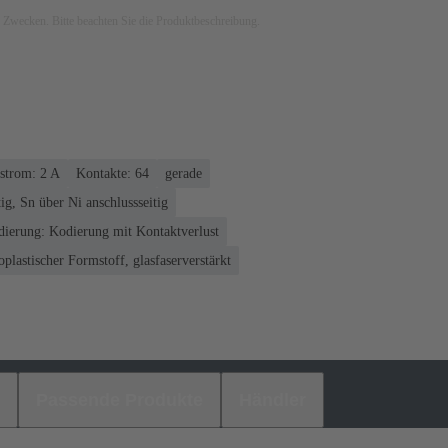
ven Zwecken. Bitte beachten Sie die Produktbeschreibung.
trom: ‌2 A
Kontakte: 64
gerade
ig, Sn über Ni anschlussseitig
ierung: Kodierung mit Kontaktverlust
plastischer Formstoff, glasfaserverstärkt
Passende Produkte
Händler