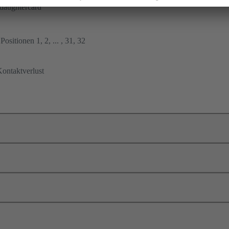
daughtercard
ositionen 1, 2, ... , 31, 32
ontaktverlust