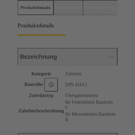
Produktdetails
Downloads
Passende Produkte
H
Produktdetails
Bezeichnung
Kategorie
Zubehör
Baureihe
DIN 41612
Zubehörtyp
Übergaberahmen
für Federleisten Bauform
C
Zubehörbeschreibung
für Messerleisten Bauform
R