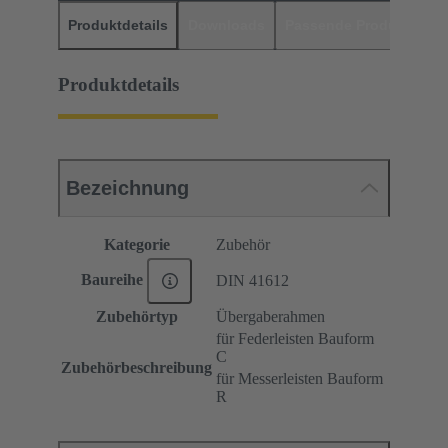
Produktdetails
Downloads
Passende Produkte
H
Produktdetails
Bezeichnung
Kategorie
Zubehör
Baureihe
DIN 41612
Zubehörtyp
Übergaberahmen
für Federleisten Bauform
C
Zubehörbeschreibung
für Messerleisten Bauform
R