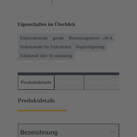
Eigenschaften im Überblick
Einpresskontakt
gerade
Bemessungsstrom: ≤40 A
Federkontakt für Federleisten
Kupferlegierung
Edelmetall über Ni steckseitig
Produktdetails
Downloads
Passende Produkte
H
Produktdetails
Bezeichnung