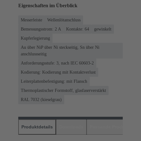
Eigenschaften im Überblick
Messerleiste
Wellenlötanschluss
Bemessungsstrom: ‌2 A
Kontakte: 64
gewinkelt
Kupferlegierung
Au über NiP über Ni steckseitig, Sn über Ni
anschlussseitig
Anforderungsstufe: 3, nach IEC 60603-2
Kodierung: Kodierung mit Kontaktverlust
Leiterplattenbefestigung: mit Flansch
Thermoplastischer Formstoff, glasfaserverstärkt
RAL 7032 (kieselgrau)
Produktdetails
Downloads
Passende Produkte
H