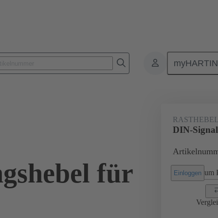
myHARTI
3 000 9913
RASTHEBE
DIN-Signal
Artikelnumm
gshebel für
um P
Einloggen
Vergle