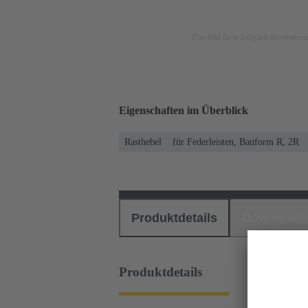
Das Bild dient lediglich illustrati
Eigenschaften im Überblick
Rasthebel
für Federleisten, Bauform R, 2R
Produktdetails
Downloads
Produktdetails