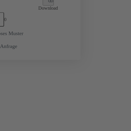
Download
0
oses Muster
-Anfrage