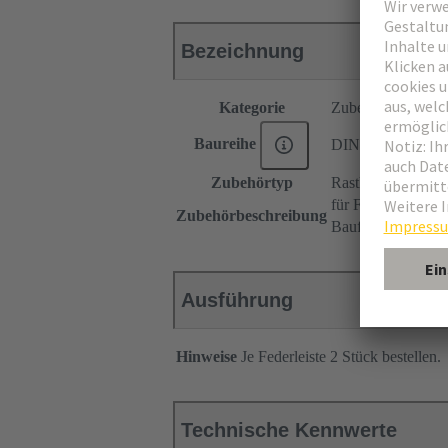
Bezeichnung
Kategorie
Zubehör
Baureihe
DIN 41612
Zubehörtyp
Rasthebel
für Federleisten
Zubehörbeschreibung
Bauform R, 2R
Ausführung
Hinweise
Je Federleiste 2 Stück bestellen.
Technische Kennwerte