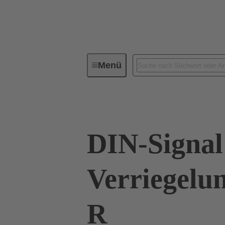
Menü
Baureihen
Produkte
09 0
DIN-Signal
Verriegelun
R