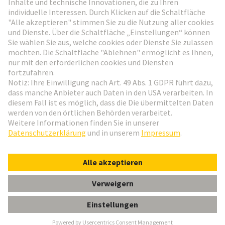
Weiter zur Anmeldung
Social Media
Deutsch
Österreich
© HARTING Technologiegruppe
Cookie-Einstellungen
Impressum
Datenschutz-Erklärung
Nutzungsbedingungen
Kundeninformation
Gender-Hinweis
DIN-Signal harbus64-160FP-3,7C1-2