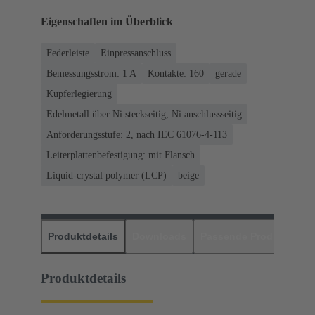
Eigenschaften im Überblick
Federleiste
Einpressanschluss
Bemessungsstrom: ‌1 A
Kontakte: 160
gerade
Kupferlegierung
Edelmetall über Ni steckseitig, Ni anschlussseitig
Anforderungsstufe: 2, nach IEC 61076-4-113
Leiterplattenbefestigung: mit Flansch
Liquid-crystal polymer (LCP)
beige
Produktdetails
Downloads
Passende Produkte
H
Produktdetails