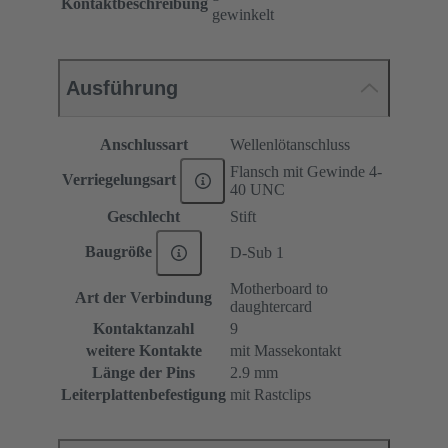
Kontaktbeschreibung
gewinkelt
Ausführung
Anschlussart
Wellenlötanschluss
Flansch mit Gewinde 4-
Verriegelungsart
40 UNC
Geschlecht
Stift
Baugröße
D-Sub 1
Motherboard to
Art der Verbindung
daughtercard
Kontaktanzahl
9
weitere Kontakte
mit Massekontakt
Länge der Pins
2.9 mm
Leiterplattenbefestigung
mit Rastclips