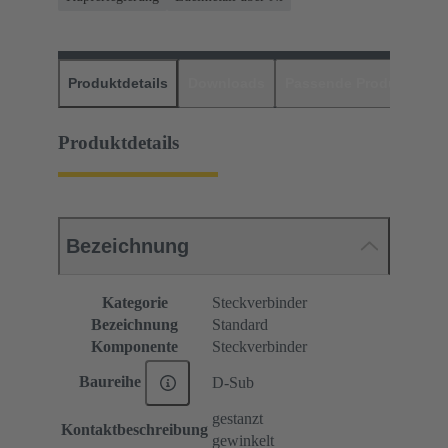
Produktdetails
Downloads
Passende Produkte
H
Produktdetails
Bezeichnung
Kategorie
Steckverbinder
Bezeichnung
Standard
Komponente
Steckverbinder
Baureihe
D-Sub
gestanzt
Kontaktbeschreibung
gewinkelt