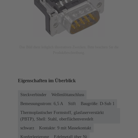
Das Bild dient lediglich illustrativen Zwecken. Bitte beachten Sie die
Produktbeschreibung.
Eigenschaften im Überblick
Steckverbinder
Wellenlötanschluss
Bemessungsstrom: ‌6,5 A
Stift
Baugröße: D-Sub 1
Thermoplastischer Formstoff, glasfaserverstärkt
(PBTP), Shell: Stahl, oberflächenveredelt
schwarz
Kontakte: 9 mit Massekontakt
Kupferlegierung
Edelmetall über Ni