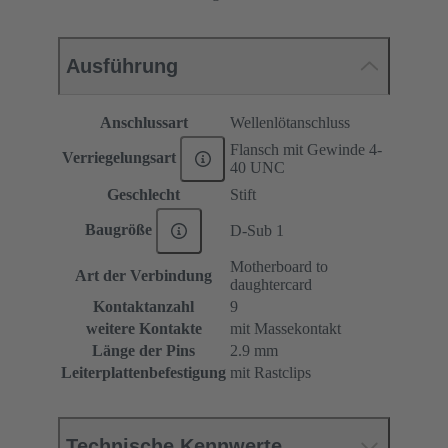
Ausführung
Anschlussart
Wellenlötanschluss
Flansch mit Gewinde 4-
Verriegelungsart
40 UNC
Geschlecht
Stift
Baugröße
D-Sub 1
Motherboard to
Art der Verbindung
daughtercard
Kontaktanzahl
9
weitere Kontakte
mit Massekontakt
Länge der Pins
2.9 mm
Leiterplattenbefestigung
mit Rastclips
Technische Kennwerte