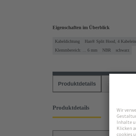
Eigenschaften im Überblick
Kabeldichtung
Han® Split Hood, 4 Kabelein
Klemmbereich: ... 6 mm
NBR
schwarz
Produktdetails
Downloads
Produktdetails