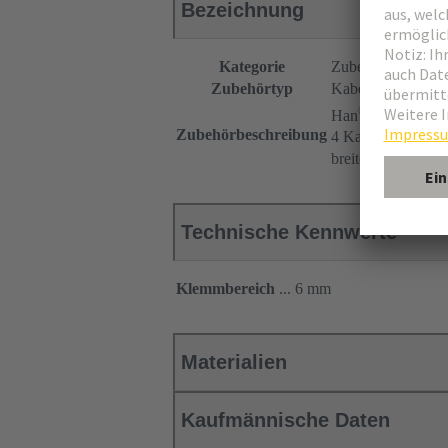
Bezeichnung
Kategorie
Zubehör
Zubehörtyp
Kabeldichtung
®
Han
Split Hood
Zubehörbeschreibung
4 Kabeleingänge
breite Ausführung
Technische Kennwerte
Klemmbereich
... 6 mm
Materialien
Kaufmännische Daten