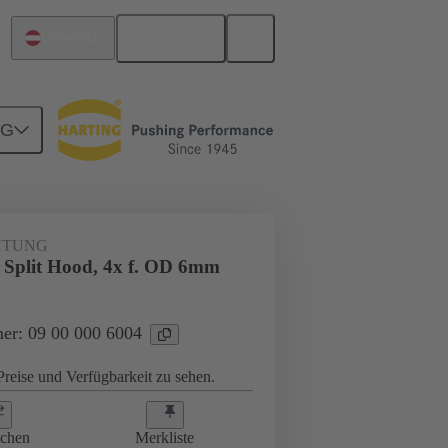
Deutsch
Österreich
NG
ngstülle
09 00 000 6004
HTUNG
. Split Hood, 4x f. OD 6mm
er: 09 00 000 6004
reise und Verfügbarkeit zu sehen.
ichen
Merkliste