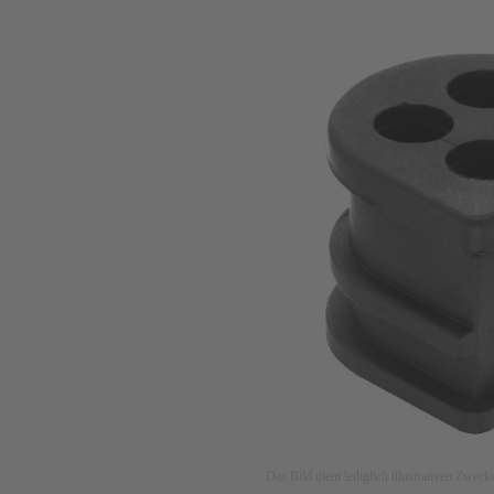
Das Bild dient lediglich illustrativen Zwec