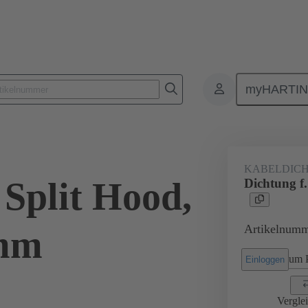
myHARTI
Rechtecksteckverbinder
Produkte
Zubehör
Kabeldurchführu
KABELDIC
 Split Hood,
Dichtung f
Artikelnumm
6mm
um P
Einloggen
Vergle