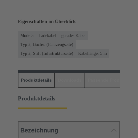
Eigenschaften im Überblick
Mode 3
Ladekabel
gerades Kabel
Typ 2, Buchse (Fahrzeugseite)
Typ 2, Stift (Infastrukturseite)
Kabellänge: 5 m
Produktdetails
Downloads
Passende Produkte
H
Produktdetails
Bezeichnung