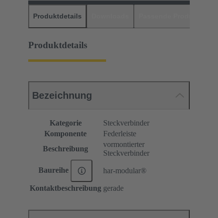
Produktdetails
Downloads
Passende Produkte
H
Produktdetails
Bezeichnung
Kategorie
Steckverbinder
Komponente
Federleiste
vormontierter
Beschreibung
Steckverbinder
Baureihe
har-modular®
Kontaktbeschreibung
gerade