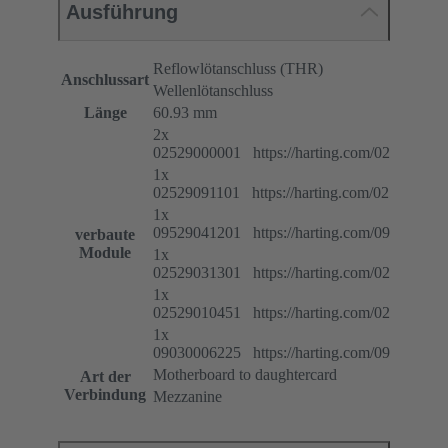
Ausführung
Reflowlötanschluss (THR)
Anschlussart
Wellenlötanschluss
Länge
60.93 mm
2x
02529000001 https://harting.com/025290000
1x
02529091101 https://harting.com/025290911
1x
09529041201 https://harting.com/095290412
verbaute
Module
1x
02529031301 https://harting.com/025290313
1x
02529010451 https://harting.com/025290104
1x
09030006225 https://harting.com/090300062
Motherboard to daughtercard
Art der
Verbindung
Mezzanine