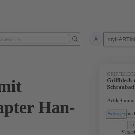
myHARTI
0 016 5605
GRIFFBLEC
mit
Griffblech 
Schraubad
Artikelnumm
apter Han-
um P
Einloggen
Vergle