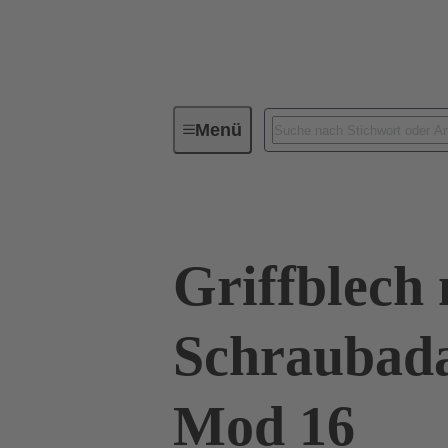
Menü
Baureihen
Produkte
09 0
Griffblech 
Schraubad
Mod 16