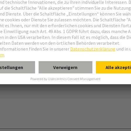
r und Schraube einsetzbar nur in Verbindung mit 09 00 000 5602