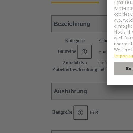
Bezeichnung
Kategorie
Zubehör
Baureihe
Han-Modular®
Zubehörtyp
Griffblech
Zubehörbeschreibung
mit Schraubadapte
Ausführung
Baugröße
16 B