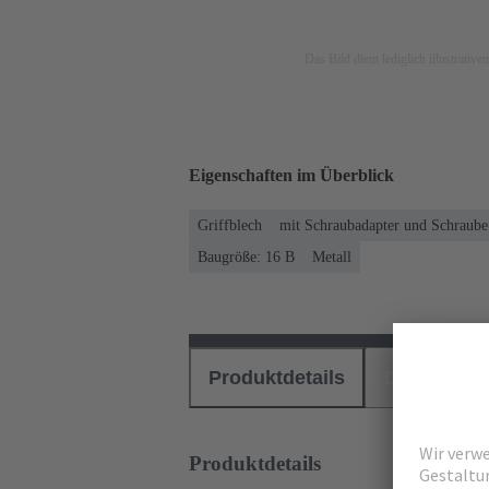
Das Bild dient lediglich illustrati
Eigenschaften im Überblick
Griffblech
mit Schraubadapter und Schraube 
Baugröße: 16 B
Metall
Produktdetails
Downloads
Produktdetails