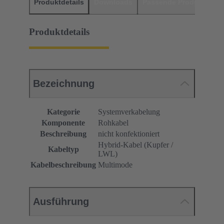
Produktdetails
Downloads
Passende Produkte
H
Produktdetails
Bezeichnung
Kategorie
Systemverkabelung
Komponente
Rohkabel
Beschreibung
nicht konfektioniert
Hybrid-Kabel (Kupfer /
Kabeltyp
LWL)
Kabelbeschreibung
Multimode
Ausführung