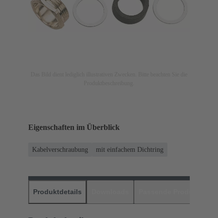
Das Bild dient lediglich illustrativen Zwecken. Bitte beachten Sie die
Produktbeschreibung.
Eigenschaften im Überblick
Kabelverschraubung
mit einfachem Dichtring
Produktdetails
Downloads
Passende Produkte
H