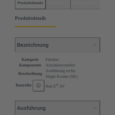
Produktdetails
Downloads
Passende Produkte
H
Produktdetails
Bezeichnung
Kategorie
Einsätze
Komponente
Anschlussverteiler
Ausführung rechts
Beschreibung
Single-Kontur (SK)
®
Baureihe
Han E
AV
Ausführung