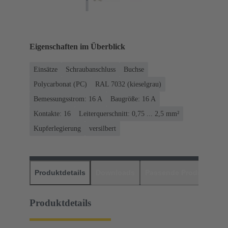
Eigenschaften im Überblick
Einsätze
Schraubanschluss
Buchse
Polycarbonat (PC)
RAL 7032 (kieselgrau)
Bemessungsstrom: ‌16 A
Baugröße: 16 A
Kontakte: 16
Leiterquerschnitt: 0,75 ... 2,5 mm²
Kupferlegierung
versilbert
Produktdetails
Downloads
Passende Produkte
H
Produktdetails