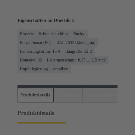
Eigenschaften im Überblick
Einsätze
Schraubanschluss
Buchse
Polycarbonat (PC)
RAL 7032 (kieselgrau)
Bemessungsstrom: ‌16 A
Baugröße: 32 B
Kontakte: 32
Leiterquerschnitt: 0,75 ... 2,5 mm²
Kupferlegierung
versilbert
Produktdetails
Downloads
Passende Produkte
H
Produktdetails