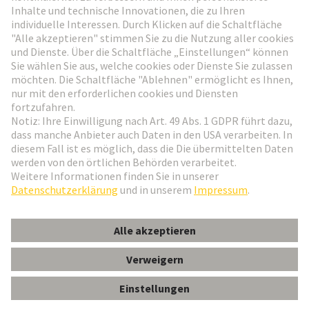
Weiter zur Anmeldung
Social Media
Deutsch
Österreich
© HARTING Technologiegruppe
Cookie-Einstellungen
Impressum
Datenschutz-Erklärung
Nutzungsbedingungen
Kundeninformation
Gender-Hinweis
Han 16E F insert screw (17-32)