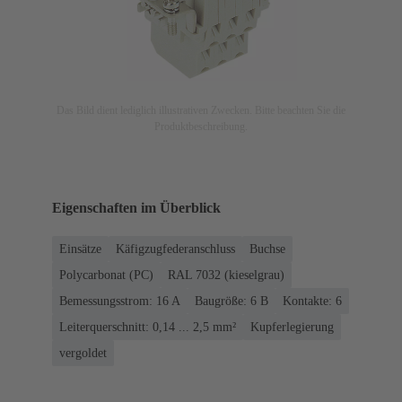
Das Bild dient lediglich illustrativen Zwecken. Bitte beachten Sie die
Produktbeschreibung.
Eigenschaften im Überblick
Einsätze
Käfigzugfederanschluss
Buchse
Polycarbonat (PC)
RAL 7032 (kieselgrau)
Bemessungsstrom: ‌16 A
Baugröße: 6 B
Kontakte: 6
Leiterquerschnitt: 0,14 ... 2,5 mm²
Kupferlegierung
vergoldet