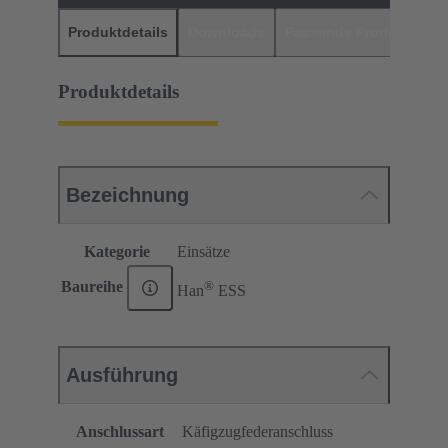
Produktdetails
Downloads
Passende Produkte
H
Produktdetails
Bezeichnung
Kategorie
Einsätze
®
Baureihe
Han
ESS
Ausführung
Anschlussart
Käfigzugfederanschluss