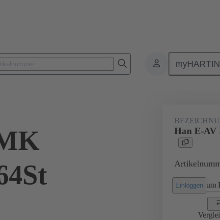
myHARTI
Rechtecksteckverbinder
Produkte
Zubehör
Bezeichnungsschi
BEZEICHNU
 MK
Han E-AV 
Artikelnumm
64St
um P
Einloggen
Vergle