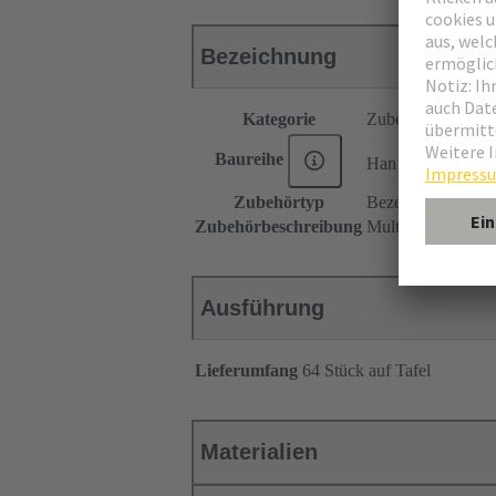
Bezeichnung
Kategorie
Zubehör
®
Baureihe
Han E
AV
Zubehörtyp
Bezeichnungsschi
Zubehörbeschreibung
Multi-Kontur (MK
Ausführung
Lieferumfang
64 Stück auf Tafel
Materialien