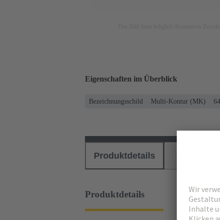
Das Bild dient lediglich illustrativen Zwec
Eigenschaften im Überblick
Bezeichnungsschild
Multi-Kontur (MK)
64
Produktdetails
Downloads
Produktdetails