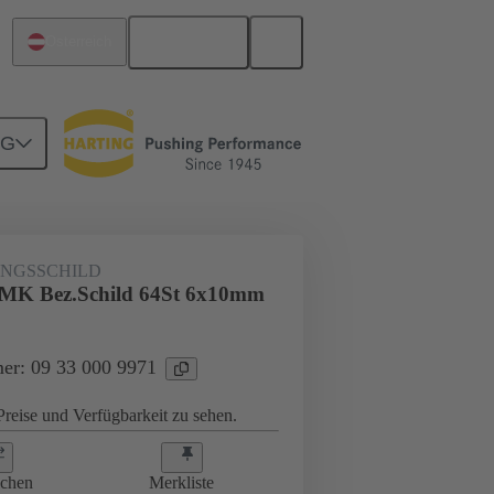
Deutsch
Österreich
NG
lder
09 33 000 9971
NGSSCHILD
MK Bez.Schild 64St 6x10mm
er: 09 33 000 9971
reise und Verfügbarkeit zu sehen.
ichen
Merkliste