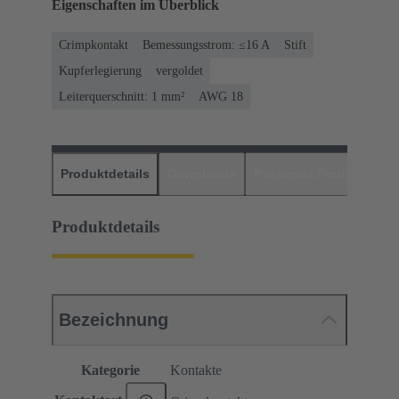
Eigenschaften im Überblick
Crimpkontakt
Bemessungsstrom: ≤16 A
Stift
Kupferlegierung
vergoldet
Leiterquerschnitt: 1 mm²
AWG 18
Produktdetails
Downloads
Passende Produkte
H
Produktdetails
Bezeichnung
Kategorie
Kontakte