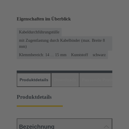
Eigenschaften im Überblick
Kabeldurchführungstülle
mit Zugentlastung durch Kabelbinder (max. Breite 8
mm)
Klemmbereich: 14 ... 15 mm
Kunststoff
schwarz
Produktdetails
Downloads
Passende Produkte
H
Produktdetails
Bezeichnung