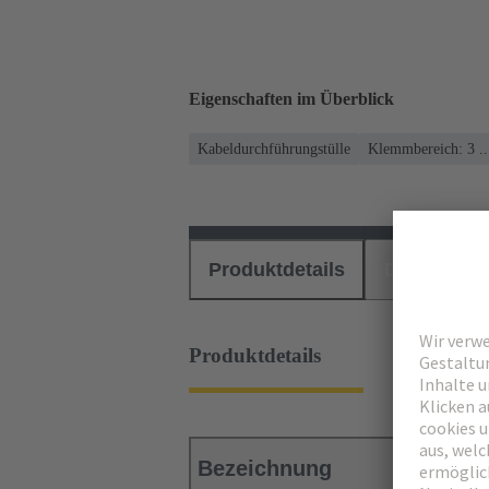
Eigenschaften im Überblick
Kabeldurchführungstülle
Klemmbereich: 3 .
Produktdetails
Downloads
Produktdetails
Bezeichnung