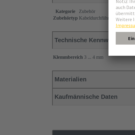
Kategorie
Zubehör
Zubehörtyp
Kabeldurchführungstülle
Technische Kennwerte
Klemmbereich
3 ... 4 mm
Materialien
Kaufmännische Daten