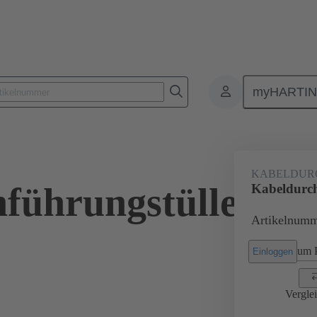
myHARTI
Rechtecksteckverbinder
Produkte
Zubehör
Dichtungen
KABELDUR
führungstülle
Kabeldurch
Artikelnumm
um P
Einloggen
Vergle