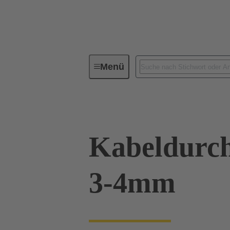
Menü
Industrie-Steckverbinder / Han®
Kabeldurch
3-4mm