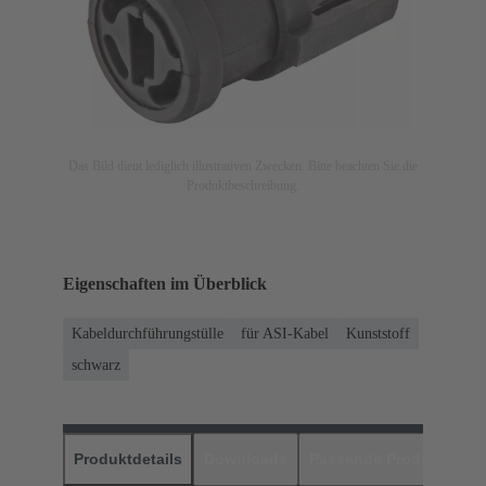
Das Bild dient lediglich illustrativen Zwecken. Bitte beachten Sie die
Produktbeschreibung.
Eigenschaften im Überblick
Kabeldurchführungstülle
für ASI-Kabel
Kunststoff
schwarz
Produktdetails
Downloads
Passende Produkte
H