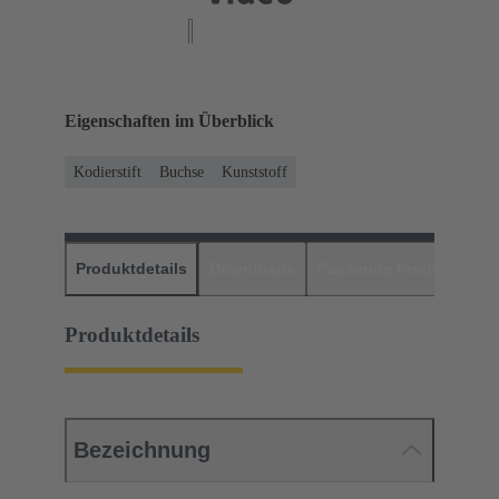
Eigenschaften im Überblick
Kodierstift
Buchse
Kunststoff
Produktdetails
Downloads
Passende Produkte
H
Produktdetails
Bezeichnung