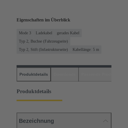
Eigenschaften im Überblick
Mode 3
Ladekabel
gerades Kabel
Typ 2, Buchse (Fahrzeugseite)
Typ 2, Stift (Infastrukturseite)
Kabellänge: 5 m
Produktdetails
Downloads
Passende Produkte
H
Produktdetails
Bezeichnung