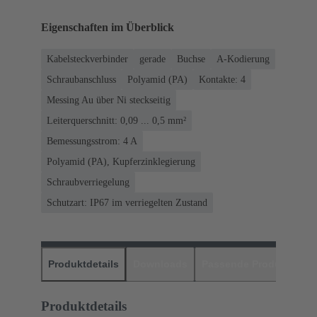
Eigenschaften im Überblick
Kabelsteckverbinder
gerade
Buchse
A-Kodierung
Schraubanschluss
Polyamid (PA)
Kontakte: 4
Messing Au über Ni steckseitig
Leiterquerschnitt: 0,09 ... 0,5 mm²
Bemessungsstrom: ‌4 A
Polyamid (PA), Kupferzinklegierung
Schraubverriegelung
Schutzart: IP67 im verriegelten Zustand
Produktdetails
Downloads
Passende Produkte
H
Produktdetails