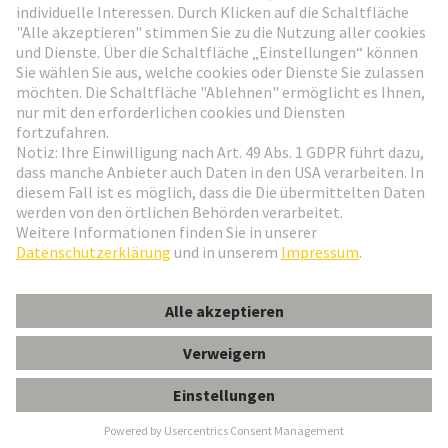
Weiter zur Anmeldung
Social Media
Deutsch
Österreich
© HARTING Technologiegruppe
Cookie-Einstellungen
Impressum
Datenschutz-Erklärung
Nutzungsbedingungen
Kundeninformation
Gender-Hinweis
PE-Kombischraube M4 100ST/BEUTEL