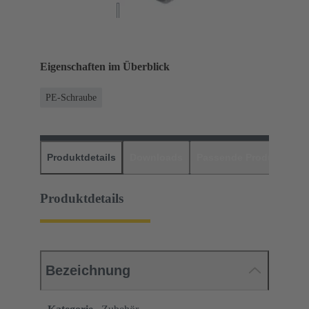
Eigenschaften im Überblick
PE-Schraube
Produktdetails
Downloads
Passende Produkte
H
Produktdetails
Bezeichnung