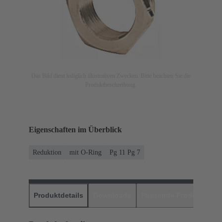
Das Bild dient lediglich illustrativen Zwecken. Bitte beachten Sie die
Produktbeschreibung.
Eigenschaften im Überblick
Reduktion
mit O-Ring
Pg 11 Pg 7
Produktdetails
Downloads
Passende Produkte
H