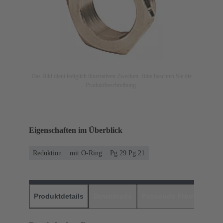
Das Bild dient lediglich illustrativen Zwecken. Bitte beachten Sie die
Produktbeschreibung.
Eigenschaften im Überblick
Reduktion
mit O-Ring
Pg 29 Pg 21
Produktdetails
Downloads
Passende Produkte
H